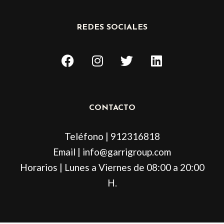
REDES SOCIALES
F
I
T
L
a
n
w
i
c
s
i
n
e
t
t
k
b
a
t
e
CONTACTO
o
g
e
d
o
r
r
i
Teléfono | 912316818
k
a
n
m
Email | info@garrigroup.com
Horarios | Lunes a Viernes de 08:00 a 20:00
H.