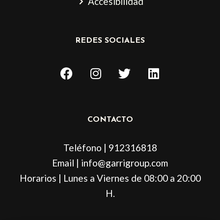
Accesibilidad
REDES SOCIALES
F
I
T
L
a
n
w
i
c
s
i
n
e
t
t
k
b
a
t
e
CONTACTO
o
g
e
d
o
r
r
i
Teléfono | 912316818
k
a
n
m
Email | info@garrigroup.com
Horarios | Lunes a Viernes de 08:00 a 20:00
H.