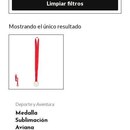
Limpiar filtros
Mostrando el único resultado
Este
producto
tiene
múltiples
variantes.
Las
opciones
se
Deporte y Aventura
pueden
Medalla
elegir
Sublimación
Aviana
en