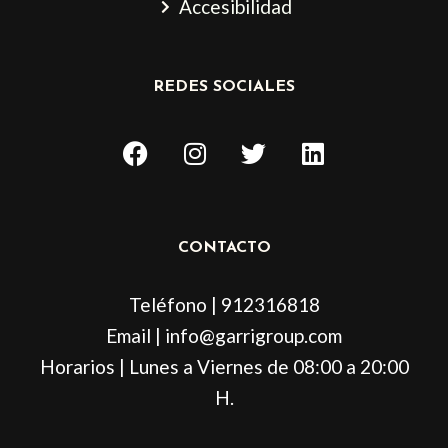
Accesibilidad
REDES SOCIALES
F
I
T
L
a
n
w
i
c
s
i
n
e
t
t
k
b
a
t
e
CONTACTO
o
g
e
d
o
r
r
i
Teléfono | 912316818
k
a
n
m
Email | info@garrigroup.com
Horarios | Lunes a Viernes de 08:00 a 20:00
H.