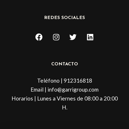
REDES SOCIALES
F
I
T
L
a
n
w
i
c
s
i
n
e
t
t
k
b
a
t
e
CONTACTO
o
g
e
d
o
r
r
i
Teléfono | 912316818
k
a
n
m
Email | info@garrigroup.com
Horarios | Lunes a Viernes de 08:00 a 20:00
H.