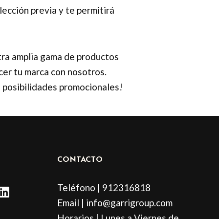
ección previa y te permitirá
tra amplia gama de productos
cer tu marca con nosotros.
e posibilidades promocionales!
CONTACTO
L
Teléfono | 912316818
i
Email | info@garrigroup.com
n
Horarios | Lunes a Viernes de