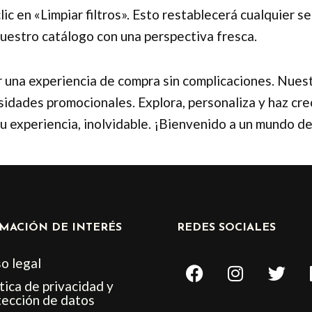
en «Limpiar filtros». Esto restablecerá cualquier sel
nuestro catálogo con una perspectiva fresca.
r una experiencia de compra sin complicaciones. Nues
sidades promocionales. Explora, personaliza y haz cre
tu experiencia, inolvidable. ¡Bienvenido a un mundo d
MACIÓN DE INTERÉS
REDES SOCIALES
F
I
T
o legal
a
n
w
tica de privacidad y
c
s
i
tección de datos