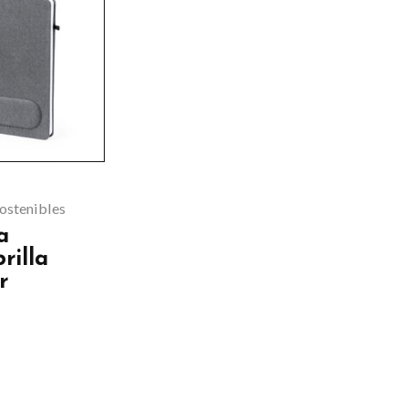
.
Sostenibles
a
rilla
r