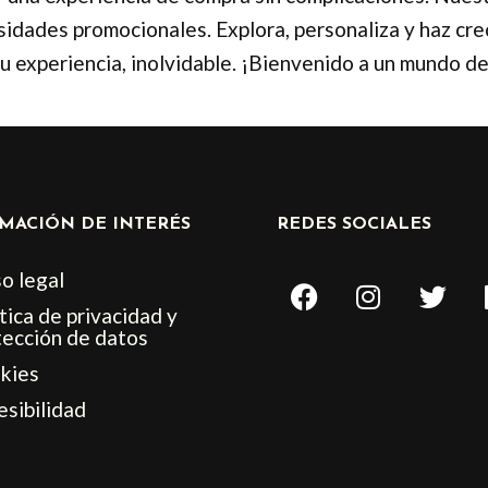
sidades promocionales. Explora, personaliza y haz cre
tu experiencia, inolvidable. ¡Bienvenido a un mundo d
MACIÓN DE INTERÉS
REDES SOCIALES
F
I
T
o legal
a
n
w
tica de privacidad y
c
s
i
tección de datos
e
t
t
kies
b
a
t
esibilidad
o
g
e
o
r
r
k
a