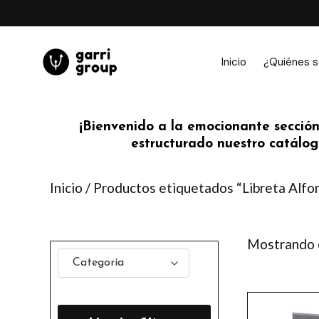
Ir
al
contenido
Inicio
¿Quiénes 
¡Bienvenido a la emocionante sección
estructurado nuestro catálogo
Inicio
/ Productos etiquetados “Libreta Alfom
Mostrando e
Categoría
Este