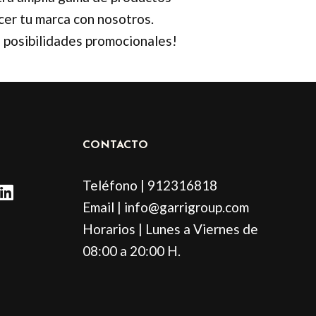
cer tu marca con nosotros.
e posibilidades promocionales!
CONTACTO
L
Teléfono | 912316818
i
Email | info@garrigroup.com
n
Horarios | Lunes a Viernes de
k
e
08:00 a 20:00 H.
d
i
n