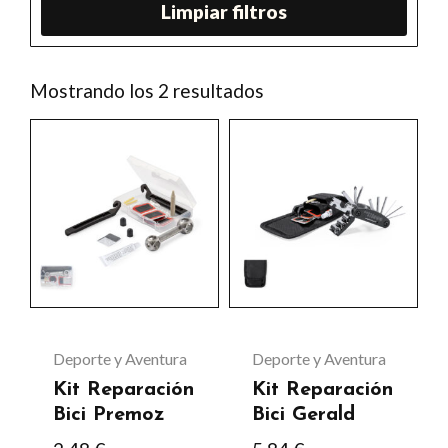
Limpiar filtros
Ordenado
Mostrando los 2 resultados
por
los
Este
últimos
producto
tiene
múltiples
variantes.
Las
opciones
se
Deporte y Aventura
Deporte y Aventura
pueden
Kit Reparación
Kit Reparación
elegir
Bici Premoz
Bici Gerald
en