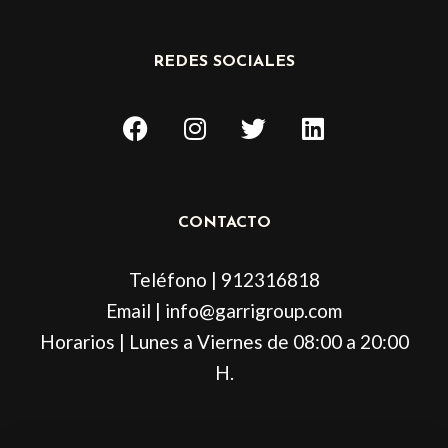
REDES SOCIALES
F
I
T
L
a
n
w
i
c
s
i
n
e
t
t
k
b
a
t
e
CONTACTO
o
g
e
d
o
r
r
i
Teléfono | 912316818
k
a
n
m
Email | info@garrigroup.com
Horarios | Lunes a Viernes de 08:00 a 20:00
H.