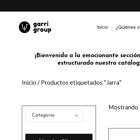
Ir
al
contenido
Inicio
¿Quiénes 
¡Bienvenido a la emocionante sección
estructurado nuestro catálogo
Inicio
/ Productos etiquetados “Jarra”
Mostrando l
Categoría
Este