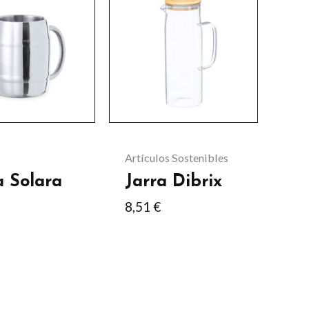
cto
les
tes.
nes
n
Artículos Sostenibles
a Solara
Jarra Dibrix
8,51
€
a
cto