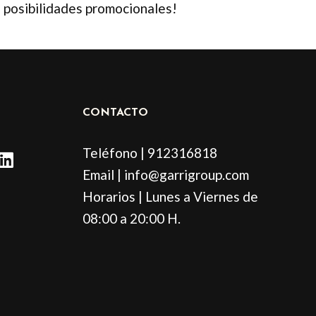
e posibilidades promocionales!
CONTACTO
L
Teléfono | 912316818
i
Email | info@garrigroup.com
n
Horarios | Lunes a Viernes de
k
e
08:00 a 20:00 H.
d
i
n