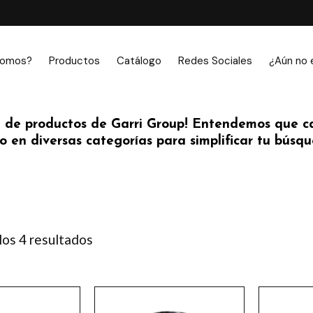
somos?
Productos
Catálogo
Redes Sociales
¿Aún no 
 de productos de Garri Group! Entendemos que ca
 en diversas categorías para simplificar tu búsque
os 4 resultados
Ordenado
por
los
últimos
Este
Este