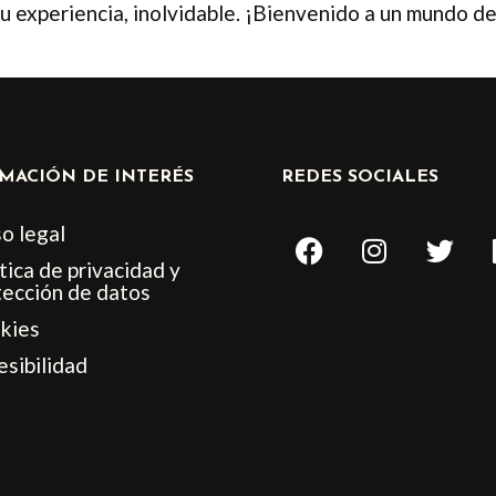
tu experiencia, inolvidable. ¡Bienvenido a un mundo d
MACIÓN DE INTERÉS
REDES SOCIALES
F
I
T
o legal
a
n
w
tica de privacidad y
c
s
i
tección de datos
e
t
t
kies
b
a
t
esibilidad
o
g
e
o
r
r
k
a
m