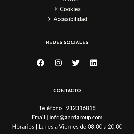
Cookies
Accesibilidad
REDES SOCIALES
F
I
T
L
a
n
w
i
c
s
i
n
e
t
t
k
b
a
t
e
CONTACTO
o
g
e
d
o
r
r
i
Teléfono | 912316818
k
a
n
m
Email | info@garrigroup.com
Horarios | Lunes a Viernes de 08:00 a 20:00