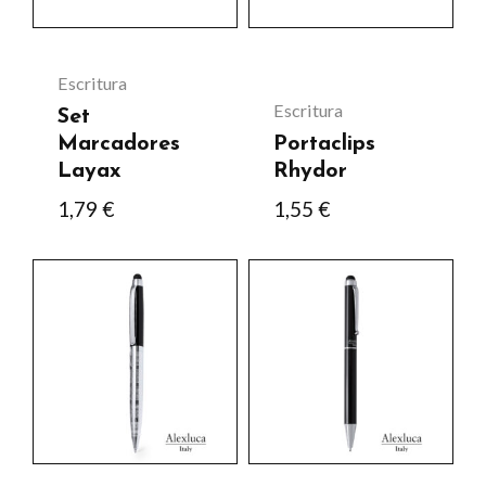
Escritura
Escritura
Set
Marcadores
Portaclips
Layax
Rhydor
1,79
€
1,55
€
Este
Este
producto
producto
tiene
tiene
múltiples
múltiples
variantes.
variantes.
Las
Las
opciones
opciones