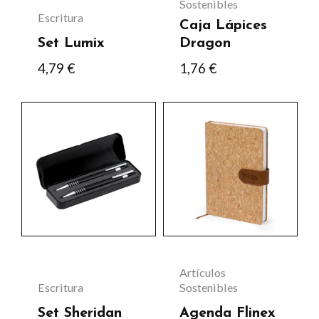
pueden
Sostenibles
Escritura
Caja Lápices
elegir
Set Lumix
Dragon
en
4,79
€
1,76
€
la
página
Este
de
producto
producto
tiene
múltiples
variantes.
Las
opciones
se
Artículos
pueden
Escritura
Sostenibles
elegir
Set Sheridan
Agenda Flinex