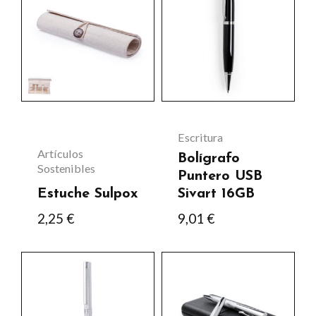
producto
tiene
múltiples
variantes.
Las
opciones
se
Escritura
pueden
Artículos
Bolígrafo
Sostenibles
elegir
Puntero USB
Estuche Sulpox
Sivart 16GB
en
2,25
€
9,01
€
la
página
Este
Este
de
producto
producto
producto
tiene
tiene