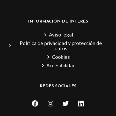
INFORMACIÓN DE INTERÉS
Aviso legal
Política de privacidad y protección de
datos
Cookies
Accesibilidad
REDES SOCIALES
F
I
T
L
a
n
w
i
c
s
i
n