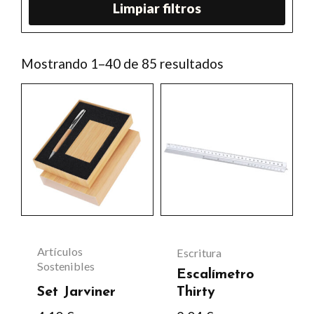
Limpiar filtros
Ordenado
Mostrando 1–40 de 85 resultados
por
los
últimos
Artículos
Escritura
Sostenibles
Escalímetro
Set Jarviner
Thirty