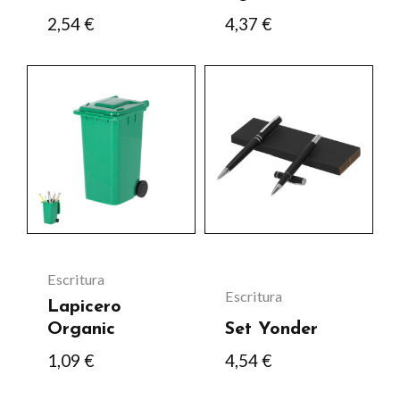
en
2,54
€
4,37
€
la
página
Este
Este
de
producto
producto
producto
tiene
tiene
múltiples
múltiples
variantes.
variantes.
Las
Las
opciones
opciones
se
se
Escritura
Escritura
pueden
pueden
Lapicero
elegir
elegir
Organic
Set Yonder
en
en
1,09
€
4,54
€
la
la