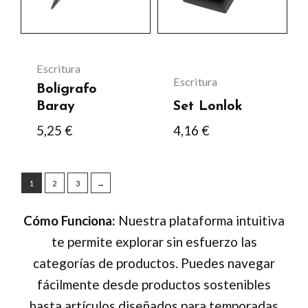
Las
Las
opciones
opciones
se
se
Escritura
Escritura
pueden
pueden
Bolígrafo
elegir
elegir
Baray
Set Lonlok
en
en
5,25
€
4,16
€
la
la
página
página
1
2
3
→
de
de
producto
producto
Cómo Funciona:
Nuestra plataforma intuitiva
te permite explorar sin esfuerzo las
categorías de productos. Puedes navegar
fácilmente desde productos sostenibles
hasta artículos diseñados para temporadas