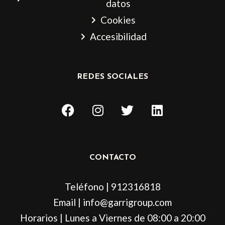
datos
Cookies
Accesibilidad
REDES SOCIALES
F
I
T
L
a
n
w
i
c
s
i
n
e
t
t
k
b
a
t
e
CONTACTO
o
g
e
d
o
r
r
i
Teléfono | 912316818
k
a
n
m
Email | info@garrigroup.com
Horarios | Lunes a Viernes de 08:00 a 20:00