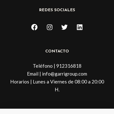
REDES SOCIALES
F
I
T
L
a
n
w
i
c
s
i
n
e
t
t
k
b
a
t
e
CONTACTO
o
g
e
d
o
r
r
i
Teléfono | 912316818
k
a
n
m
Email | info@garrigroup.com
Horarios | Lunes a Viernes de 08:00 a 20:00
H.