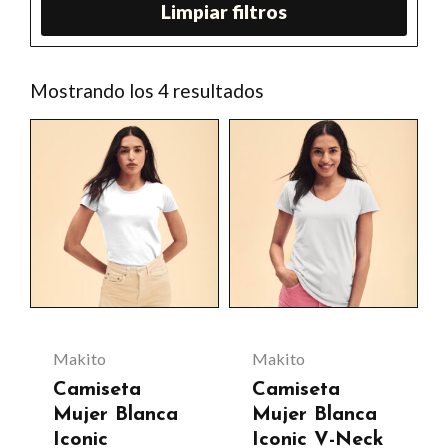
Limpiar filtros
Ordenado
Mostrando los 4 resultados
por
los
últimos
Makito
Makito
Camiseta
Camiseta
Mujer Blanca
Mujer Blanca
Iconic
Iconic V-Neck