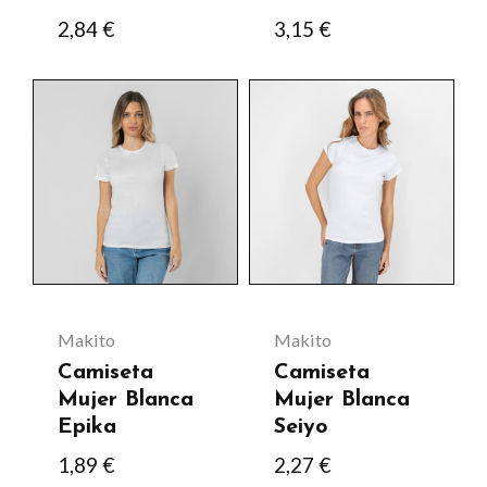
2,84
€
3,15
€
Este
Este
producto
producto
tiene
tiene
múltiples
múltiples
variantes.
variantes.
Las
Las
opciones
opciones
se
se
Makito
Makito
pueden
pueden
Camiseta
Camiseta
elegir
elegir
Mujer Blanca
Mujer Blanca
Epika
Seiyo
en
en
1,89
€
2,27
€
la
la