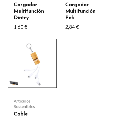
Cargador
Cargador
en
en
Multifunción
Multifunción
la
la
Dintry
Pek
página
página
1,60
€
2,84
€
de
de
producto
producto
Artículos
Sostenibles
Cable