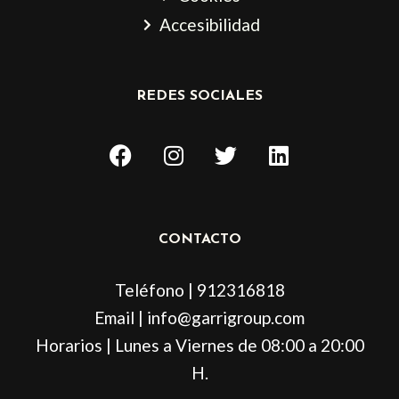
Accesibilidad
REDES SOCIALES
F
I
T
L
a
n
w
i
c
s
i
n
e
t
t
k
b
a
t
e
CONTACTO
o
g
e
d
o
r
r
i
Teléfono | 912316818
k
a
n
m
Email | info@garrigroup.com
Horarios | Lunes a Viernes de 08:00 a 20:00
H.