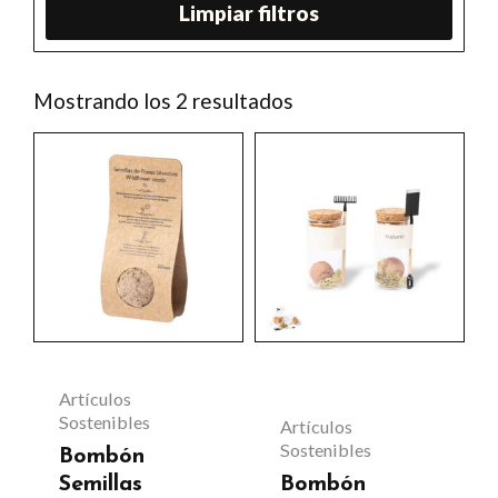
Limpiar filtros
Ordenado
Mostrando los 2 resultados
por
los
Este
últimos
producto
tiene
múltiples
variantes.
Las
opciones
se
Artículos
pueden
Sostenibles
Artículos
Sostenibles
Bombón
elegir
Semillas
Bombón
en