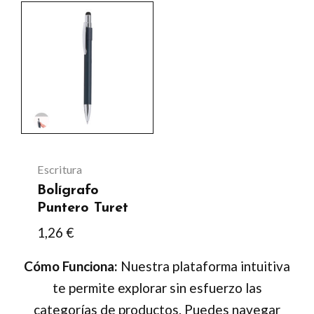
Este
de
de
producto
producto
producto
tiene
múltiples
variantes.
Las
opciones
se
Escritura
pueden
Bolígrafo
elegir
Puntero Turet
en
1,26
€
la
Cómo Funciona:
Nuestra plataforma intuitiva
página
te permite explorar sin esfuerzo las
de
categorías de productos. Puedes navegar