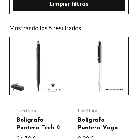
Limpiar filtros
Ordenado
Mostrando los 5 resultados
por
los
Este
Este
últimos
producto
producto
tiene
tiene
múltiples
múltiples
variantes.
variantes.
Las
Las
opciones
opciones
se
se
Escritura
Escritura
pueden
pueden
Bolígrafo
Bolígrafo
elegir
elegir
Puntero Tech 2
Puntero Yago
en
en