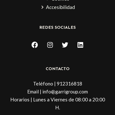
Accesibilidad
REDES SOCIALES
F
I
T
L
a
n
w
i
c
s
i
n
e
t
t
k
b
a
t
e
CONTACTO
o
g
e
d
o
r
r
i
Teléfono | 912316818
k
a
n
m
Email | info@garrigroup.com
Horarios | Lunes a Viernes de 08:00 a 20:00
H.