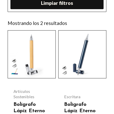
Limpiar filtros
Ordenado
Mostrando los 2 resultados
por
los
Este
últimos
producto
tiene
múltiples
variantes.
Las
opciones
se
Artículos
pueden
Sostenibles
Escritura
Bolígrafo
Bolígrafo
elegir
Lápiz Eterno
Lápiz Eterno
en