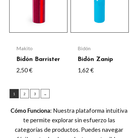
producto
producto
múltiples
múltiples
variantes.
variantes.
Las
Las
opciones
opciones
se
se
Makito
Bidón
pueden
pueden
Bidón Barrister
Bidón Zanip
elegir
elegir
2,50
€
1,62
€
en
en
la
la
página
página
1
2
3
→
de
de
Cómo Funciona:
Nuestra plataforma intuitiva
producto
producto
te permite explorar sin esfuerzo las
categorías de productos. Puedes navegar