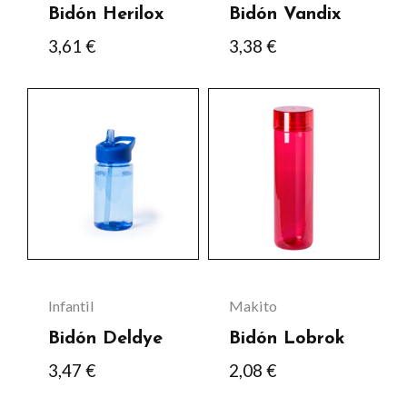
pueden
pueden
Bidón Herilox
Bidón Vandix
elegir
elegir
3,61
€
3,38
€
en
en
la
la
Este
Este
página
página
producto
producto
de
de
tiene
tiene
producto
producto
múltiples
múltiples
variantes.
variantes.
Las
Las
opciones
opciones
se
se
Infantil
Makito
pueden
pueden
Bidón Deldye
Bidón Lobrok
elegir
elegir
3,47
€
2,08
€
en
en