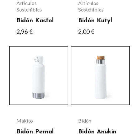
se
Artículos
Artículos
pueden
Sostenibles
Sostenibles
elegir
Bidón Kasfol
Bidón Kutyl
en
2,96
€
2,00
€
la
página
Este
Este
de
producto
producto
producto
tiene
tiene
múltiples
múltiples
variantes.
variantes.
Las
Las
opciones
opciones
se
se
Makito
Bidón
pueden
pueden
Bidón Pernal
Bidón Anukin
elegir
elegir