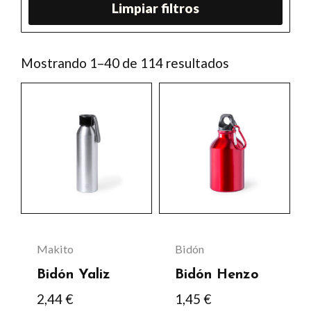
Limpiar filtros
Ordenado
Mostrando 1–40 de 114 resultados
por
los
Este
últimos
producto
tiene
múltiples
variantes.
Las
opciones
se
Makito
Bidón
pueden
Bidón Yaliz
Bidón Henzo
elegir
2,44
€
1,45
€
en