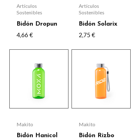
se
se
Artículos
Artículos
pueden
pueden
Sostenibles
Sostenibles
elegir
elegir
Bidón Dropun
Bidón Solarix
en
en
4,66
€
2,75
€
la
la
página
página
Este
Este
de
de
producto
producto
producto
producto
tiene
tiene
múltiples
múltiples
variantes.
variantes.
Las
Las
opciones
opciones
se
se
Makito
Makito
pueden
pueden
Bidón Hanicol
Bidón Rizbo