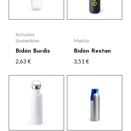
variantes.
Las
opciones
se
Artículos
pueden
Sostenibles
Makito
elegir
Bidón Burdis
Bidón Rextan
en
2,63
€
3,51
€
la
página
Este
Este
de
producto
producto
producto
tiene
tiene
múltiples
múltiples
variantes.
variantes.
Las
Las