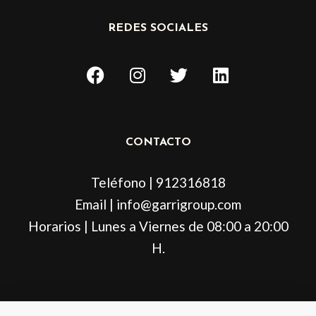
REDES SOCIALES
F
I
T
L
a
n
w
i
c
s
i
n
e
t
t
k
b
a
t
e
CONTACTO
o
g
e
d
o
r
r
i
Teléfono | 912316818
k
a
n
m
Email | info@garrigroup.com
Horarios | Lunes a Viernes de 08:00 a 20:00
H.