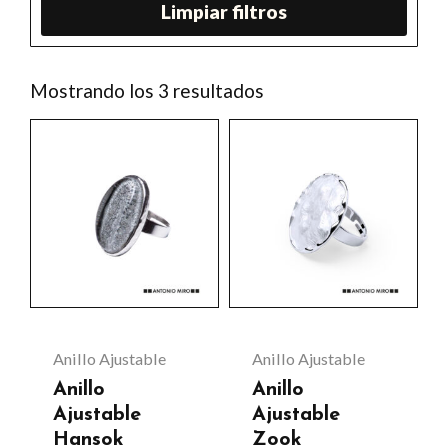
Limpiar filtros
Ordenado
Mostrando los 3 resultados
por
los
últimos
Anillo Ajustable
Anillo Ajustable
Anillo
Anillo
Ajustable
Ajustable
Hansok
Zook