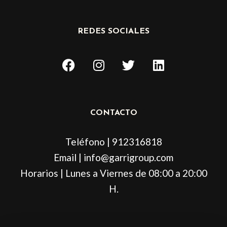
REDES SOCIALES
F
I
T
L
a
n
w
i
c
s
i
n
e
t
t
k
b
a
t
e
CONTACTO
o
g
e
d
o
r
r
i
Teléfono | 912316818
k
a
n
m
Email | info@garrigroup.com
Horarios | Lunes a Viernes de 08:00 a 20:00
H.