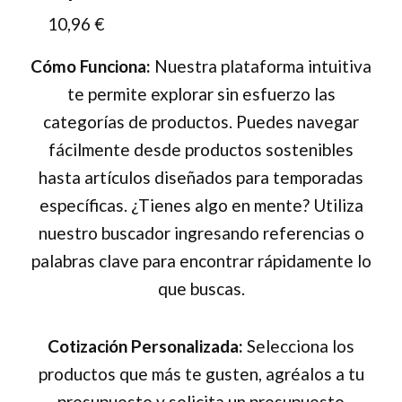
10,96
€
la
página
Cómo Funciona:
Nuestra plataforma intuitiva
de
te permite explorar sin esfuerzo las
producto
categorías de productos. Puedes navegar
fácilmente desde productos sostenibles
hasta artículos diseñados para temporadas
específicas. ¿Tienes algo en mente? Utiliza
nuestro buscador ingresando referencias o
palabras clave para encontrar rápidamente lo
que buscas.
Cotización Personalizada:
Selecciona los
productos que más te gusten, agréalos a tu
presupuesto y solicita un presupuesto