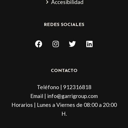
Accesibilidad
REDES SOCIALES
F
I
T
L
a
n
w
i
c
s
i
n
e
t
t
k
b
a
t
e
CONTACTO
o
g
e
d
o
r
r
i
Teléfono | 912316818
k
a
n
m
Email | info@garrigroup.com
Horarios | Lunes a Viernes de 08:00 a 20:00
H.