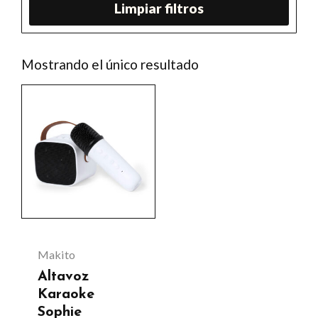
Limpiar filtros
Mostrando el único resultado
Este
producto
tiene
múltiples
variantes.
Las
opciones
se
Makito
pueden
Altavoz
elegir
Karaoke
Sophie
en