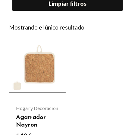
Limpiar filtros
Mostrando el único resultado
Este
producto
tiene
múltiples
variantes.
Las
opciones
se
Hogar y Decoración
pueden
Agarrador
elegir
Nayron
en