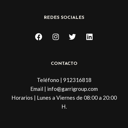
REDES SOCIALES
F
I
T
L
a
n
w
i
c
s
i
n
e
t
t
k
b
a
t
e
CONTACTO
o
g
e
d
o
r
r
i
Teléfono | 912316818
k
a
n
m
Email | info@garrigroup.com
Horarios | Lunes a Viernes de 08:00 a 20:00
H.